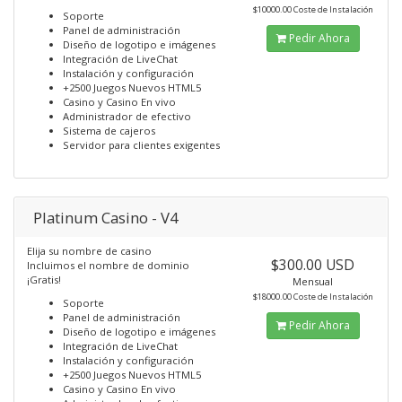
$10000.00 Coste de Instalación
Soporte
Panel de administración
Pedir Ahora
Diseño de logotipo e imágenes
Integración de LiveChat
Instalación y configuración
+2500 Juegos Nuevos HTML5
Casino y Casino En vivo
Administrador de efectivo
Sistema de cajeros
Servidor para clientes exigentes
Platinum Casino - V4
Elija su nombre de casino
$300.00 USD
Incluimos el nombre de dominio
¡Gratis!
Mensual
$18000.00 Coste de Instalación
Soporte
Panel de administración
Pedir Ahora
Diseño de logotipo e imágenes
Integración de LiveChat
Instalación y configuración
+2500 Juegos Nuevos HTML5
Casino y Casino En vivo