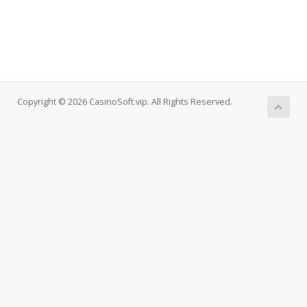
Copyright © 2026 CasinoSoft.vip. All Rights Reserved.