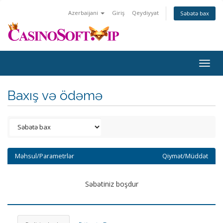
Azerbaijani
Giriş
Qeydiyyat
Səbətə bax
Togg
navig
Baxış və ödəmə
Məhsul/Parametrlər
Qiymət/Müddət
Səbətiniz boşdur