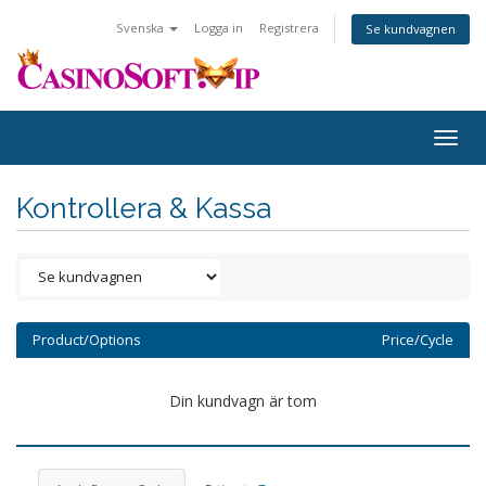
Svenska
Logga in
Registrera
Se kundvagnen
Togg
navig
Kontrollera & Kassa
Product/Options
Price/Cycle
Din kundvagn är tom