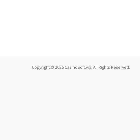
Copyright © 2026 CasinoSoft.vip. All Rights Reserved.