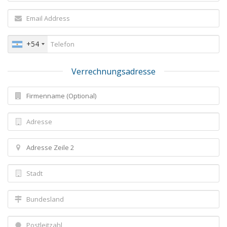
+54
Verrechnungsadresse