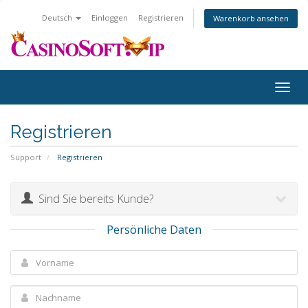
Deutsch
Einloggen
Registrieren
Warenkorb ansehen
Togg
navig
Registrieren
Support
Registrieren
Sind Sie bereits Kunde?
Persönliche Daten