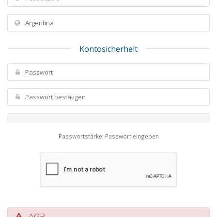
Kontosicherheit
Passwortstärke: Passwort eingeben
AGB