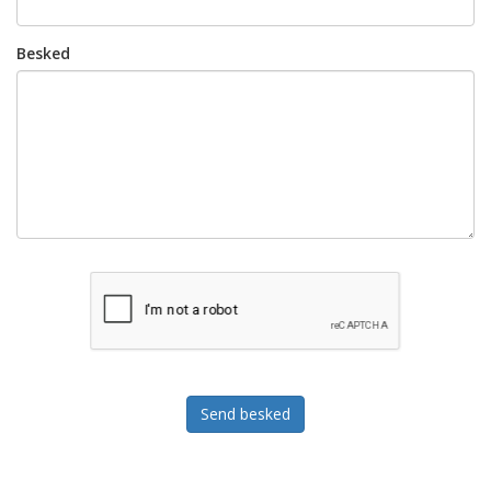
Besked
Send besked