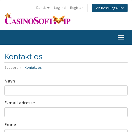
Dansk
Log ind
Register
Vis bestillingskurv
Togg
navig
Kontakt os
Support
Kontakt os
Navn
E-mail adresse
Emne