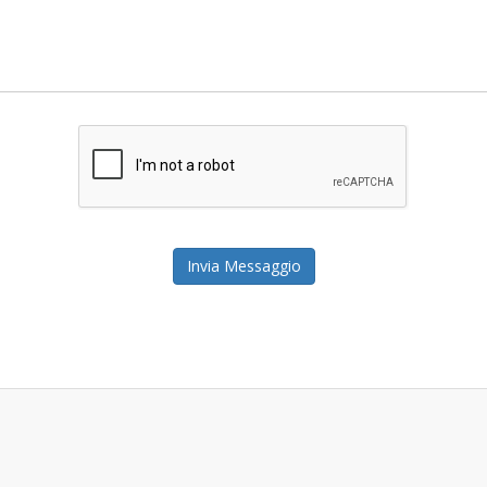
Invia Messaggio